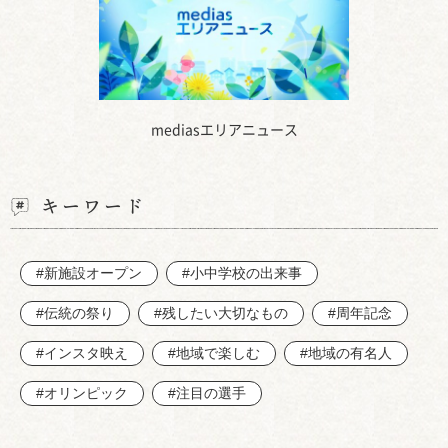
mediasエリアニュース
キーワード
#新施設オープン
#小中学校の出来事
#伝統の祭り
#残したい大切なもの
#周年記念
#インスタ映え
#地域で楽しむ
#地域の有名人
#オリンピック
#注目の選手