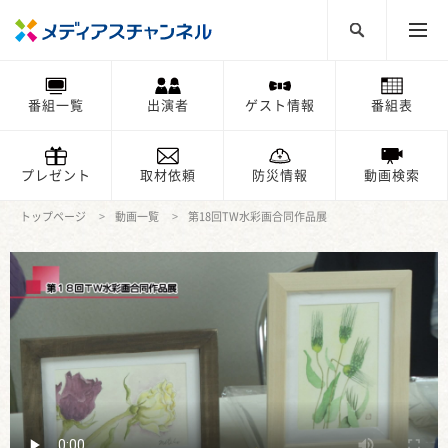
番組一覧
出演者
ゲスト情報
番組表
プレゼント
取材依頼
防災情報
動画検索
トップページ
動画一覧
第18回TW水彩画合同作品展