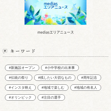
mediasエリアニュース
キーワード
#新施設オープン
#小中学校の出来事
#伝統の祭り
#残したい大切なもの
#周年記念
#インスタ映え
#地域で楽しむ
#地域の有名人
#オリンピック
#注目の選手