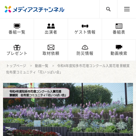
番組一覧
出演者
ゲスト情報
番組表
プレゼント
取材依頼
防災情報
動画検索
トップページ
動画一覧
令和4年度知多市花壇コンクール入賞花壇 景観賞
佐布里コミュニティ「花いっぱい会」