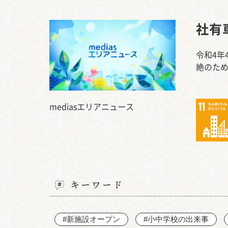
社有
令和4年
絶のた
mediasエリアニュース
キーワード
#新施設オープン
#小中学校の出来事