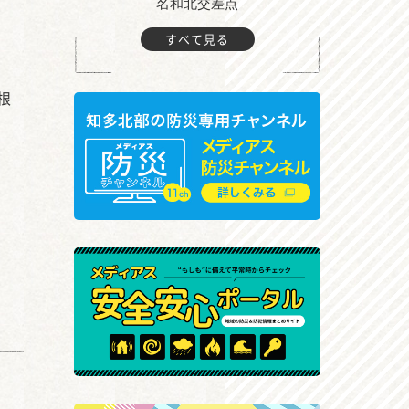
町付近
名和北交差点
すべて見る
根