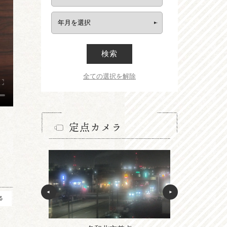
検索
全ての選択を解除
定点カメラ
る