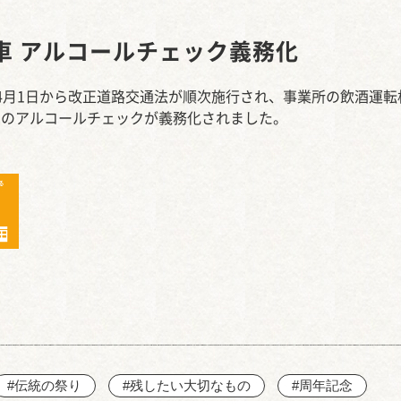
西知多産業道路 大田
車 アルコールチェック義務化
4月1日から改正道路交通法が順次施行され、事業所の飲酒運転
めのアルコールチェックが義務化されました。
#伝統の祭り
#残したい大切なもの
#周年記念