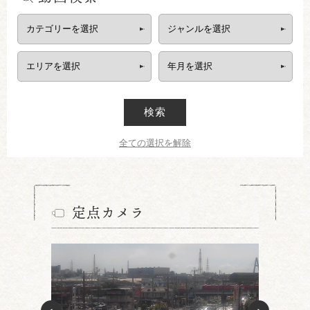
検索
全ての選択を解除
定点カメラ