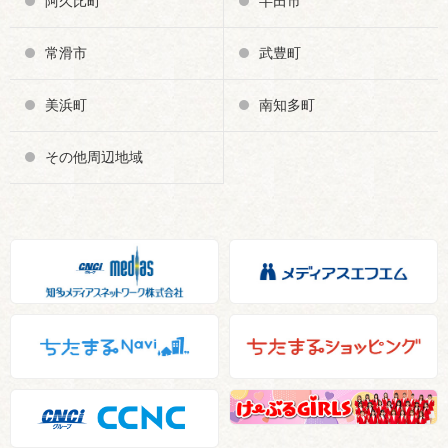
阿久比町
半田市
常滑市
武豊町
美浜町
南知多町
その他周辺地域