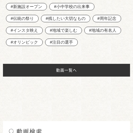
#新施設オープン
#小中学校の出来事
#伝統の祭り
#残したい大切なもの
#周年記念
#インスタ映え
#地域で楽しむ
#地域の有名人
#オリンピック
#注目の選手
動画一覧へ
動画検索