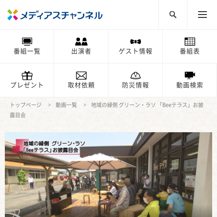
番組一覧
出演者
ゲスト情報
番組表
プレゼント
取材依頼
防災情報
動画検索
トップページ
動画一覧
地域の縁側 グリーン・ラソ 「Beeテラス」お披
露目会