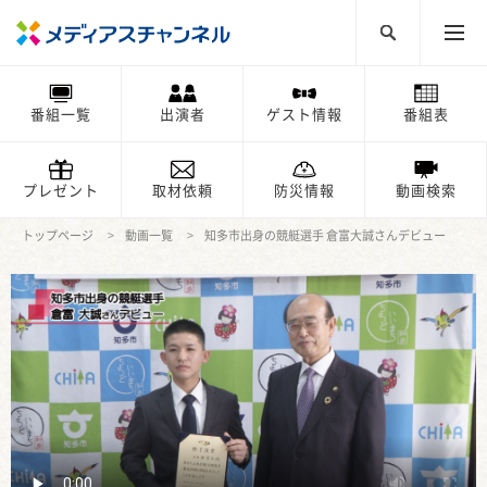
番組一覧
出演者
ゲスト情報
番組表
プレゼント
取材依頼
防災情報
動画検索
トップページ
動画一覧
知多市出身の競艇選手 倉富大誠さんデビュー