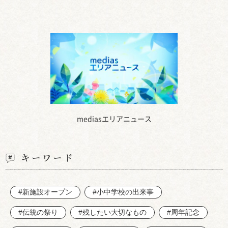
mediasエリアニュース
キーワード
#新施設オープン
#小中学校の出来事
#伝統の祭り
#残したい大切なもの
#周年記念