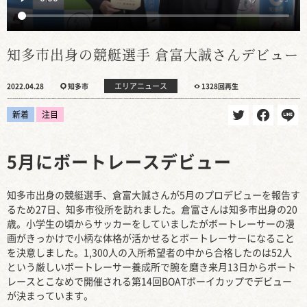
知多市出身の競艇選手 倉富大誠さんデビュー
エリアニュース
2022.04.28
知多市
1328回再生
新着
注目
5月にボートレースデビュー
知多市出身の競艇選手、倉富大誠さんが5月のプロデビューを報告す
るため27日、知多市役所を訪れました。倉富さんは知多市出身の20
歳。小学生の頃からサッカーをしていましたがボートレーサーの漫
画がきっかけで小柄な体格が活かせるとボートレーサーになること
を決意しました。1,300人の入所希望者の中から合格したのは52人
という厳しいボートレーサー養成所で腕を磨き来月13日からボート
レースとこなめで開催される第14回BOATボーイカップでデビュー
が決まっています。