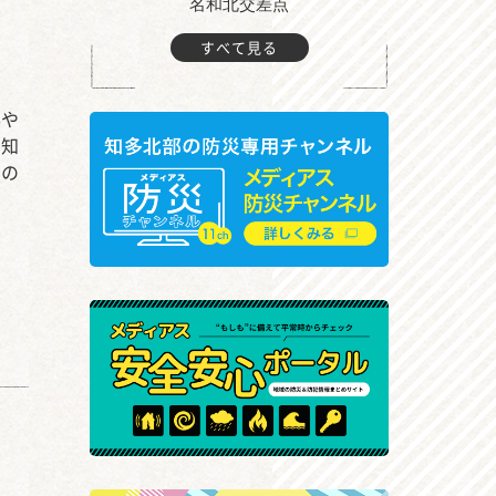
町付近
名和北交差点
すべて見る
形や
、知
句の