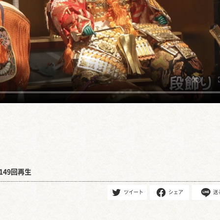
149回再生
ツイート
シェア
送