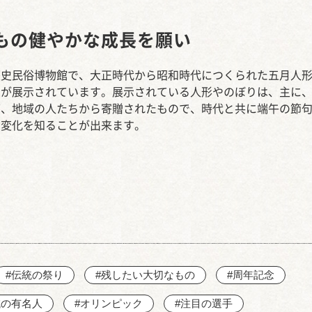
西知多産業道路 大田
もの健やかな成長を願い
歴史民俗博物館で、大正時代から昭和時代につくられた五月人
りが展示されています。展示されている人形やのぼりは、主に
ど、地域の人たちから寄贈されたもので、時代と共に端午の節
の変化を知ることが出来ます。
#伝統の祭り
#残したい大切なもの
#周年記念
域の有名人
#オリンピック
#注目の選手