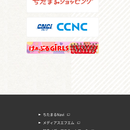
ちたまるNavi
メディアスエフエム