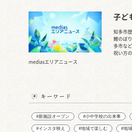
子ど
知多市
鯉のぼ
多市な
祝い方
mediasエリアニュース
キーワード
#新施設オープン
#小中学校の出来事
#インスタ映え
#地域で楽しむ
#地