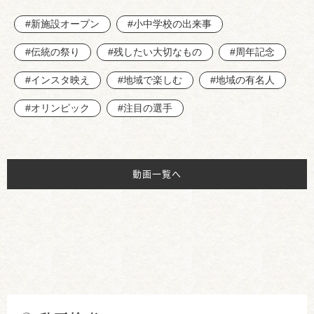
#新施設オープン
#小中学校の出来事
#伝統の祭り
#残したい大切なもの
#周年記念
#インスタ映え
#地域で楽しむ
#地域の有名人
#オリンピック
#注目の選手
動画一覧へ