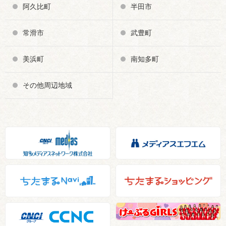
阿久比町
半田市
常滑市
武豊町
美浜町
南知多町
その他周辺地域