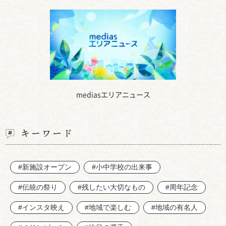
mediasエリアニュース
キーワード
#新施設オープン
#小中学校の出来事
#伝統の祭り
#残したい大切なもの
#周年記念
#インスタ映え
#地域で楽しむ
#地域の有名人