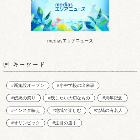
mediasエリアニュース
キーワード
#新施設オープン
#小中学校の出来事
#伝統の祭り
#残したい大切なもの
#周年記念
#インスタ映え
#地域で楽しむ
#地域の有名人
#オリンピック
#注目の選手