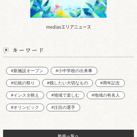
mediasエリアニュース
キーワード
#新施設オープン
#小中学校の出来事
#伝統の祭り
#残したい大切なもの
#周年記念
#インスタ映え
#地域で楽しむ
#地域の有名人
#オリンピック
#注目の選手
動画一覧へ