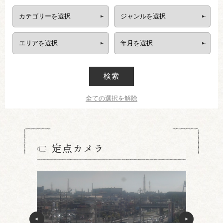
検索
全ての選択を解除
定点カメラ