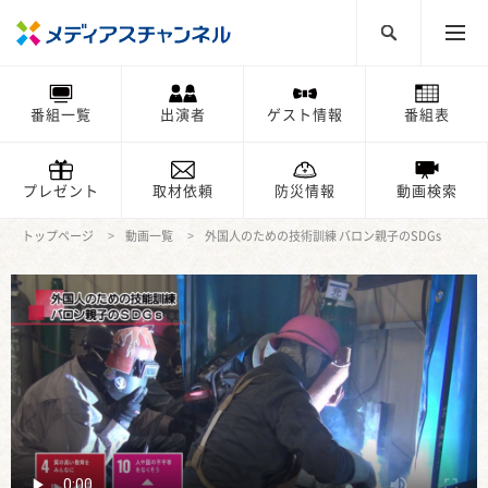
番組一覧
出演者
ゲスト情報
番組表
プレゼント
取材依頼
防災情報
動画検索
トップページ
動画一覧
外国人のための技術訓練 バロン親子のSDGs