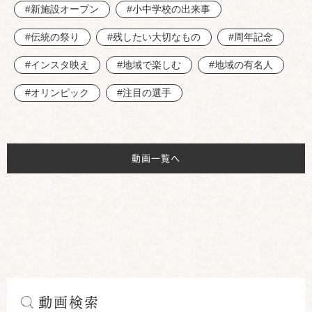
#新施設オープン
#小中学校の出来事
#伝統の祭り
#残したい大切なもの
#周年記念
#インスタ映え
#地域で楽しむ
#地域の有名人
#オリンピック
#注目の選手
動画一覧へ
動画検索