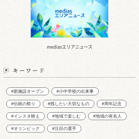
mediasエリアニュース
キーワード
#新施設オープン
#小中学校の出来事
#伝統の祭り
#残したい大切なもの
#周年記念
#インスタ映え
#地域で楽しむ
#地域の有名人
#オリンピック
#注目の選手