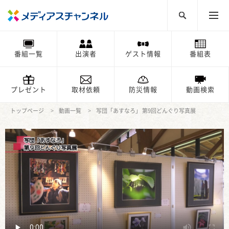
番組一覧
出演者
ゲスト情報
番組表
プレゼント
取材依頼
防災情報
動画検索
トップページ
動画一覧
写団「あすなろ」 第9回どんぐり写真展