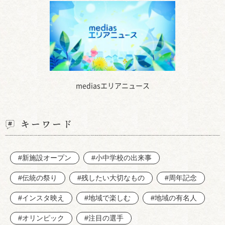
mediasエリアニュース
キーワード
#新施設オープン
#小中学校の出来事
#伝統の祭り
#残したい大切なもの
#周年記念
#インスタ映え
#地域で楽しむ
#地域の有名人
#オリンピック
#注目の選手