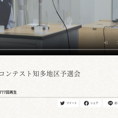
チコンテスト知多地区予選会
777回再生
ツイート
シェア
送