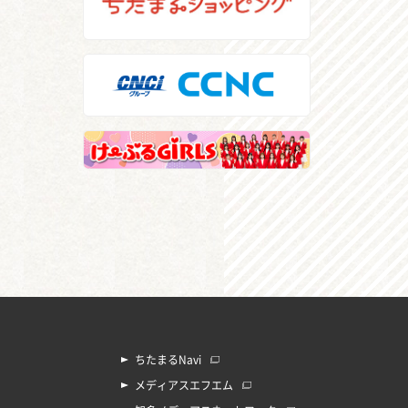
ちたまるNavi
メディアスエフエム