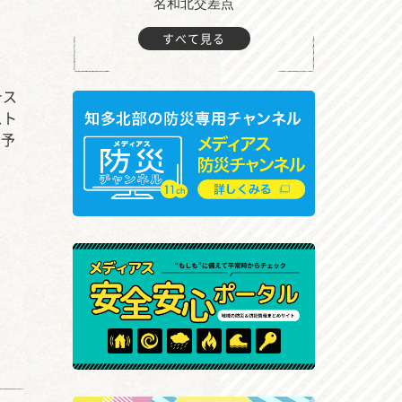
町付近
名和北交差点
すべて見る
テス
スト
の予