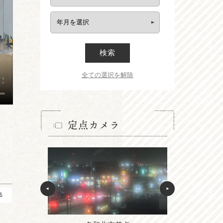
検索
全ての選択を解除
定点カメラ
る