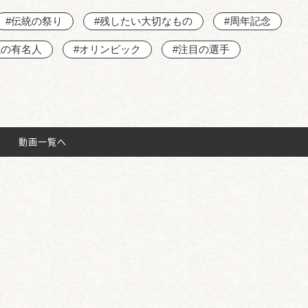
#伝統の祭り
#残したい大切なもの
#周年記念
域の有名人
#オリンピック
#注目の選手
動画一覧へ