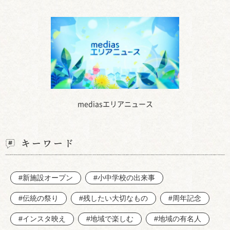
mediasエリアニュース
キーワード
#新施設オープン
#小中学校の出来事
#伝統の祭り
#残したい大切なもの
#周年記念
#インスタ映え
#地域で楽しむ
#地域の有名人