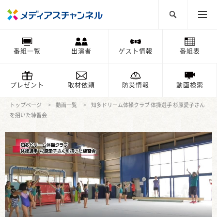
番組一覧
出演者
ゲスト情報
番組表
プレゼント
取材依頼
防災情報
動画検索
トップページ
動画一覧
知多ドリーム体操クラブ 体操選手 杉原愛子さん
を招いた練習会