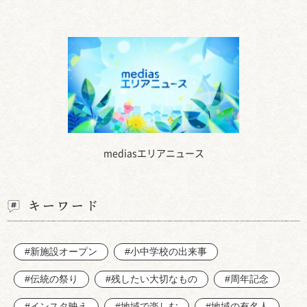
mediasエリアニュース
キーワード
#新施設オープン
#小中学校の出来事
#伝統の祭り
#残したい大切なもの
#周年記念
#インスタ映え
#地域で楽しむ
#地域の有名人