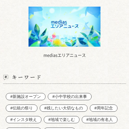
mediasエリアニュース
キーワード
#新施設オープン
#小中学校の出来事
#伝統の祭り
#残したい大切なもの
#周年記念
#インスタ映え
#地域で楽しむ
#地域の有名人