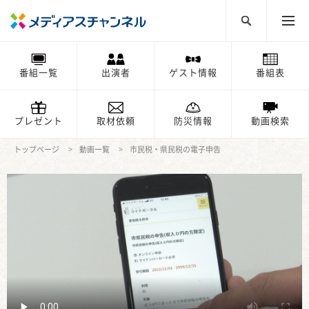
番組一覧
出演者
ゲスト情報
番組表
プレゼント
取材依頼
防災情報
動画検索
トップページ
動画一覧
市民税・県民税の電子申告