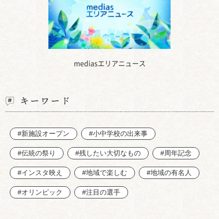
mediasエリアニュース
キーワード
#新施設オープン
#小中学校の出来事
#伝統の祭り
#残したい大切なもの
#周年記念
#インスタ映え
#地域で楽しむ
#地域の有名人
#オリンピック
#注目の選手