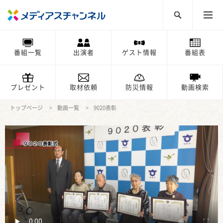
番組一覧
出演者
ゲスト情報
番組表
プレゼント
取材依頼
防災情報
動画検索
トップページ
動画一覧
9020表彰