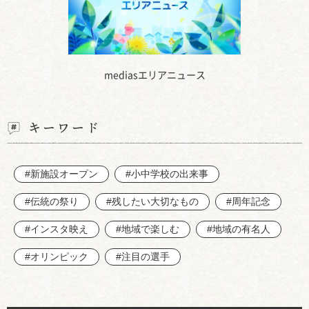
mediasエリアニュース
キーワード
#新施設オープン
#小中学校の出来事
#伝統の祭り
#残したい大切なもの
#周年記念
#インスタ映え
#地域で楽しむ
#地域の有名人
#オリンピック
#注目の選手