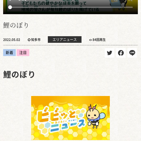
鯉のぼり
エリアニュース
2022.05.02
知多市
84回再生
新着
注目
鯉のぼり