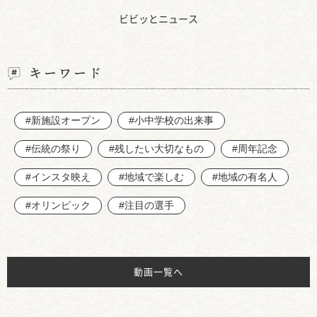
ビビッとニュース
キーワード
#新施設オープン
#小中学校の出来事
#伝統の祭り
#残したい大切なもの
#周年記念
#インスタ映え
#地域で楽しむ
#地域の有名人
#オリンピック
#注目の選手
動画一覧へ