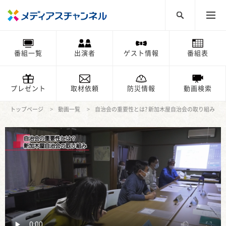
番組一覧
出演者
ゲスト情報
番組表
プレゼント
取材依頼
防災情報
動画検索
トップページ
動画一覧
自治会の重要性とは? 新加木屋自治会の取り組み