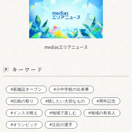
mediasエリアニュース
キーワード
#新施設オープン
#小中学校の出来事
#伝統の祭り
#残したい大切なもの
#周年記念
#インスタ映え
#地域で楽しむ
#地域の有名人
#オリンピック
#注目の選手