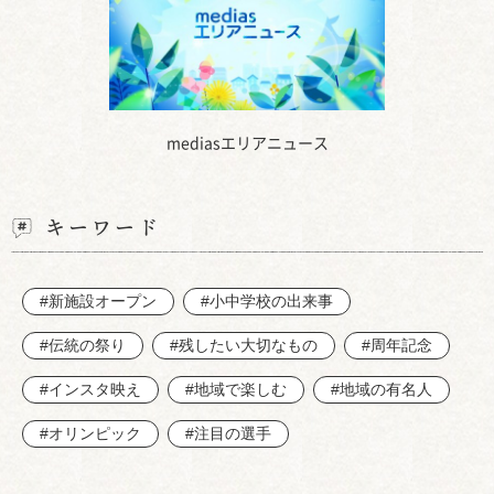
mediasエリアニュース
キーワード
#新施設オープン
#小中学校の出来事
#伝統の祭り
#残したい大切なもの
#周年記念
#インスタ映え
#地域で楽しむ
#地域の有名人
#オリンピック
#注目の選手