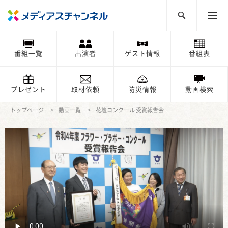
番組一覧
出演者
ゲスト情報
番組表
プレゼント
取材依頼
防災情報
動画検索
トップページ
動画一覧
花壇コンクール 受賞報告会