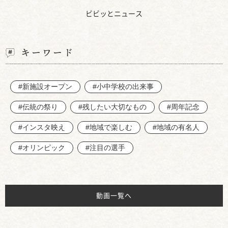
ビビッとニュース
キーワード
#新施設オープン
#小中学校の出来事
#伝統の祭り
#残したい大切なもの
#周年記念
#インスタ映え
#地域で楽しむ
#地域の有名人
#オリンピック
#注目の選手
動画一覧へ