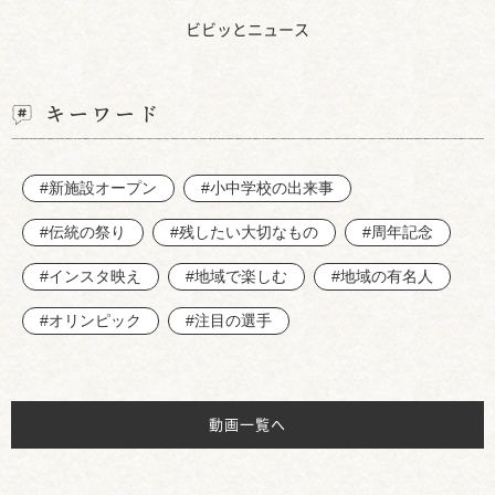
ビビッとニュース
キーワード
#新施設オープン
#小中学校の出来事
#伝統の祭り
#残したい大切なもの
#周年記念
#インスタ映え
#地域で楽しむ
#地域の有名人
#オリンピック
#注目の選手
動画一覧へ