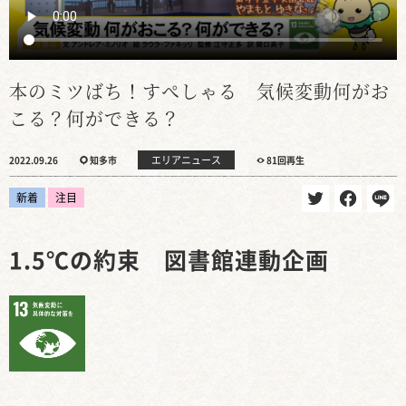
本のミツばち！すぺしゃる 気候変動何がお
こる？何ができる？
エリアニュース
2022.09.26
知多市
81回再生
新着
注目
1.5℃の約束 図書館連動企画