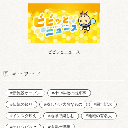
ビビッとニュース
キーワード
#新施設オープン
#小中学校の出来事
#伝統の祭り
#残したい大切なもの
#周年記念
#インスタ映え
#地域で楽しむ
#地域の有名人
#オリンピック
#注目の選手