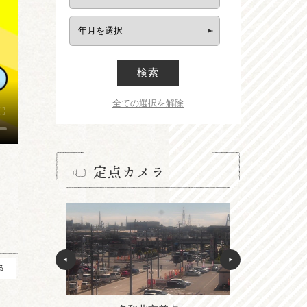
検索
全ての選択を解除
定点カメラ
る