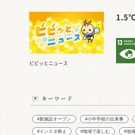
1.
ビビッとニュース
キーワード
#新施設オープン
#小中学校の出来事
#インスタ映え
#地域で楽しむ
#地