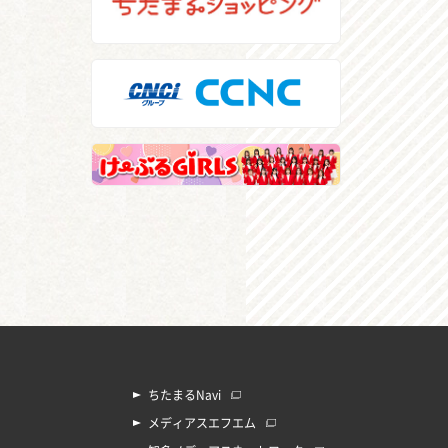
ちたまるNavi
メディアスエフエム