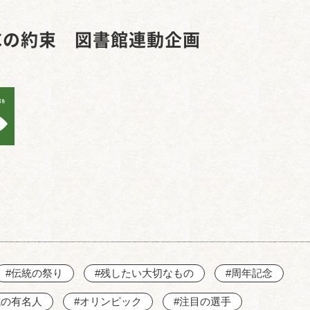
西知多産業道路 大田
5℃の約束 図書館連動企画
#伝統の祭り
#残したい大切なもの
#周年記念
域の有名人
#オリンピック
#注目の選手