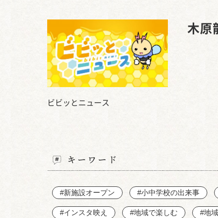
木原
ビビッとニュース
キーワード
#新施設オープン
#小中学校の出来事
#インスタ映え
#地域で楽しむ
#地