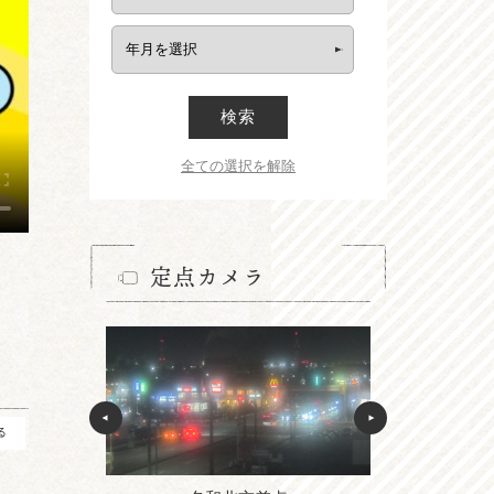
検索
全ての選択を解除
定点カメラ
る