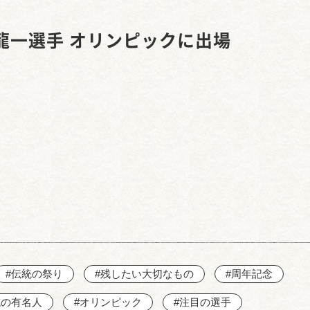
西知多産業道路 大田
龍一選手 オリンピックに出場
#伝統の祭り
#残したい大切なもの
#周年記念
域の有名人
#オリンピック
#注目の選手