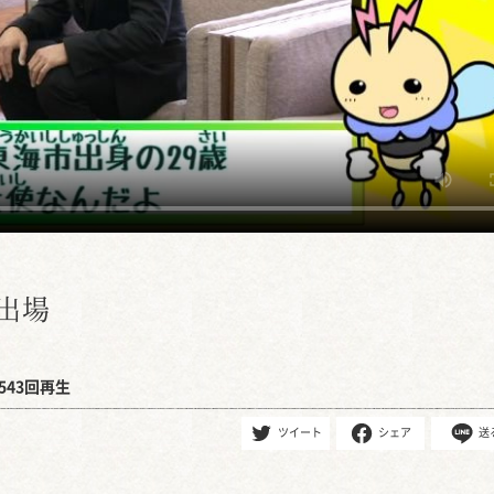
出場
543回再生
ツイート
シェア
送