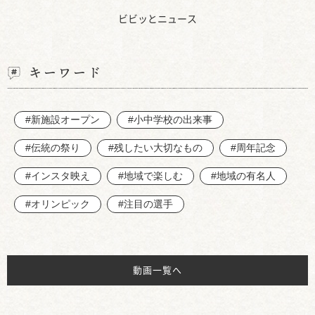
ビビッとニュース
キーワード
#新施設オープン
#小中学校の出来事
#伝統の祭り
#残したい大切なもの
#周年記念
#インスタ映え
#地域で楽しむ
#地域の有名人
#オリンピック
#注目の選手
動画一覧へ