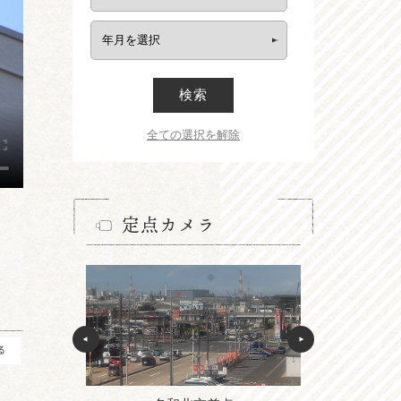
検索
全ての選択を解除
定点カメラ
る