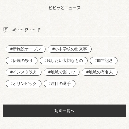
ビビッとニュース
キーワード
#新施設オープン
#小中学校の出来事
#伝統の祭り
#残したい大切なもの
#周年記念
#インスタ映え
#地域で楽しむ
#地域の有名人
#オリンピック
#注目の選手
動画一覧へ