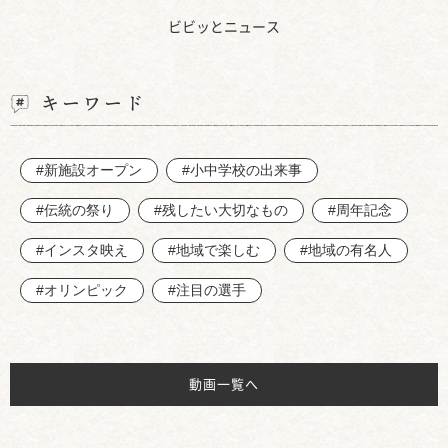
ビビッとニュース
キーワード
#新施設オープン
#小中学校の出来事
#伝統の祭り
#残したい大切なもの
#周年記念
#インスタ映え
#地域で楽しむ
#地域の有名人
#オリンピック
#注目の選手
動画一覧へ