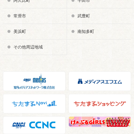
阿久比町
半田市
常滑市
武豊町
美浜町
南知多町
その他周辺地域