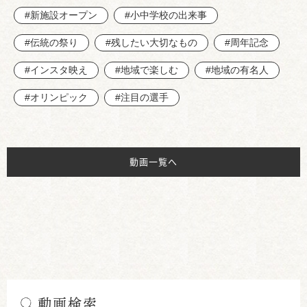
#新施設オープン
#小中学校の出来事
#伝統の祭り
#残したい大切なもの
#周年記念
#インスタ映え
#地域で楽しむ
#地域の有名人
#オリンピック
#注目の選手
動画一覧へ
動画検索