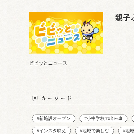
親子
ビビッとニュース
キーワード
#新施設オープン
#小中学校の出来事
#インスタ映え
#地域で楽しむ
#地