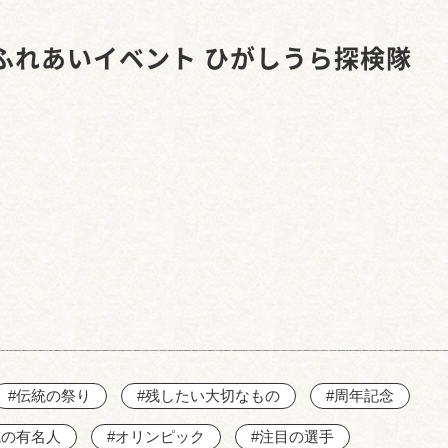
西知多産業道路 大田
ふれあいイベント ひがしうら探検隊
#伝統の祭り
#残したい大切なもの
#周年記念
域の有名人
#オリンピック
#注目の選手