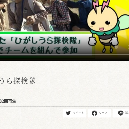
うら探検隊
82回再生
ツイート
シェア
送