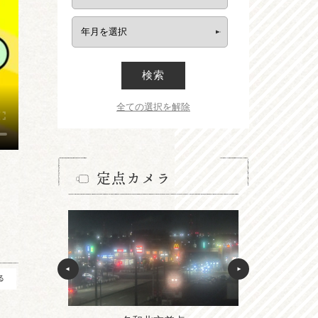
検索
全ての選択を解除
定点カメラ
る