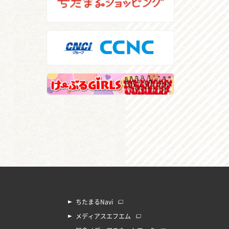
ちたまるNavi
メディアスエフエム