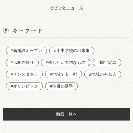
ビビッとニュース
キーワード
#新施設オープン
#小中学校の出来事
#伝統の祭り
#残したい大切なもの
#周年記念
#インスタ映え
#地域で楽しむ
#地域の有名人
#オリンピック
#注目の選手
動画一覧へ