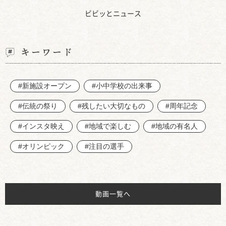
ビビッとニュース
キーワード
#新施設オープン
#小中学校の出来事
#伝統の祭り
#残したい大切なもの
#周年記念
#インスタ映え
#地域で楽しむ
#地域の有名人
#オリンピック
#注目の選手
動画一覧へ