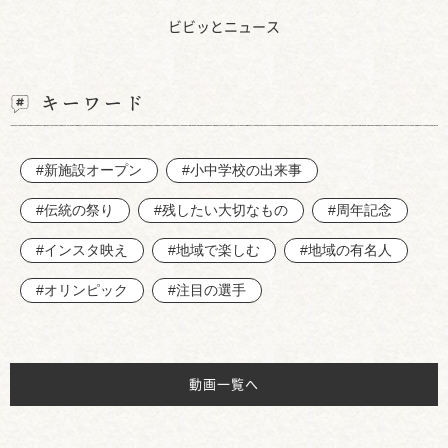
ビビッとニュース
キーワード
#新施設オープン
#小中学校の出来事
#伝統の祭り
#残したい大切なもの
#周年記念
#インスタ映え
#地域で楽しむ
#地域の有名人
#オリンピック
#注目の選手
動画一覧へ