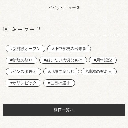
ビビッとニュース
キーワード
#新施設オープン
#小中学校の出来事
#伝統の祭り
#残したい大切なもの
#周年記念
#インスタ映え
#地域で楽しむ
#地域の有名人
#オリンピック
#注目の選手
動画一覧へ