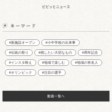
ビビッとニュース
キーワード
#新施設オープン
#小中学校の出来事
#伝統の祭り
#残したい大切なもの
#周年記念
#インスタ映え
#地域で楽しむ
#地域の有名人
#オリンピック
#注目の選手
動画一覧へ