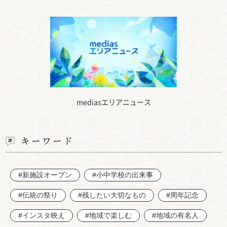
mediasエリアニュース
キーワード
#新施設オープン
#小中学校の出来事
#伝統の祭り
#残したい大切なもの
#周年記念
#インスタ映え
#地域で楽しむ
#地域の有名人