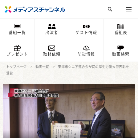
番組一覧
出演者
ゲスト情報
番組表
プレゼント
取材依頼
防災情報
動画検索
トップページ
動画一覧
東海市シニア連合会が初の厚生労働大臣表彰を
受賞