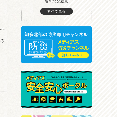
町付近
名和北交差点
すべて見る
れま
い
もの