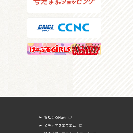
ちたまるNavi
メディアスエフエム