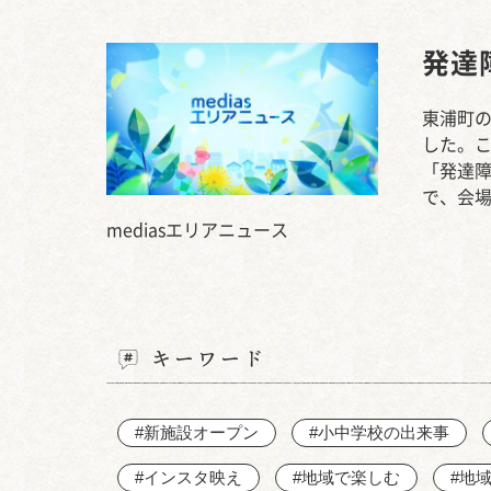
発達
東浦町の
した。
「発達
で、会
mediasエリアニュース
キーワード
#新施設オープン
#小中学校の出来事
#インスタ映え
#地域で楽しむ
#地