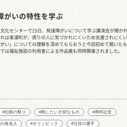
西知多産業道路 大田
障がいの特性を学ぶ
文化センターで15日、発達障がいについて学ぶ講演会が開か
これは東浦町が、周りの人に気づかれにくいため支援されにく
障がい」についての理解を深めてもらおうと今回初めて開いた
場では福祉施設の利用者による作品展も同時開催されました。
#伝統の祭り
#残したい大切なもの
#周年記念
域の有名人
#オリンピック
#注目の選手