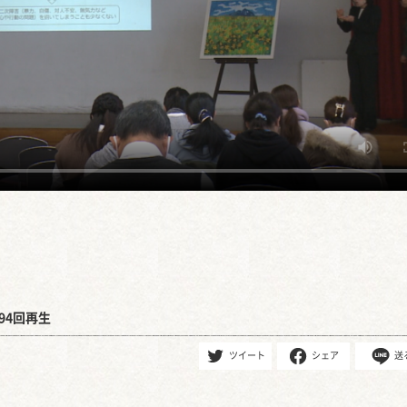
94回再生
ツイート
シェア
送