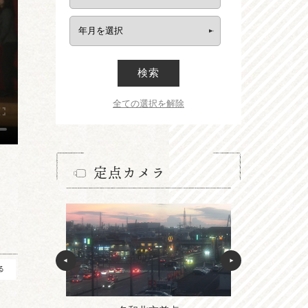
検索
全ての選択を解除
定点カメラ
る