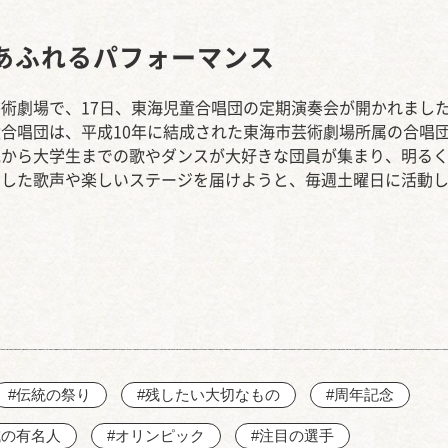
西知多産業道路 大田
あふれるパフォーマンス
術劇場で、17日、東海児童合唱団の定期演奏会が開かれまし
合唱団は、平成10年に結成された東海市芸術劇場所属の合唱
児から大学生までの歌やダンスが大好きな団員が集まり、明る
とした歌声や楽しいステージを届けようと、毎週土曜日に活動
。
#伝統の祭り
#残したい大切なもの
#周年記念
域の有名人
#オリンピック
#注目の選手