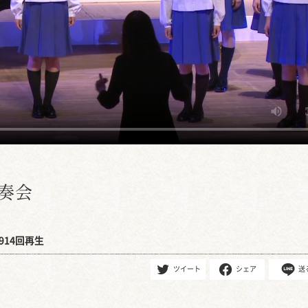
演奏会
914回再生
ツイート
シェア
送