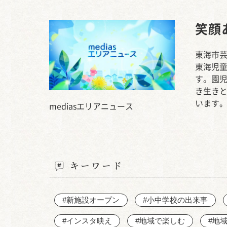
笑顔
東海市芸
東海児童
す。園
き生き
います
mediasエリアニュース
キーワード
#新施設オープン
#小中学校の出来事
#インスタ映え
#地域で楽しむ
#地