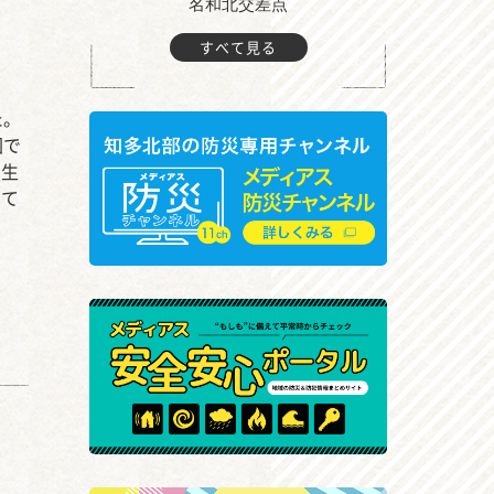
町付近
名和北交差点
すべて見る
た。
団で
く生
して