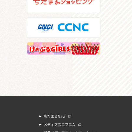
ちたまるNavi
メディアスエフエム