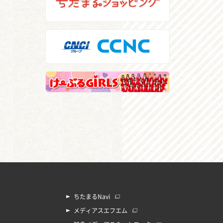
ちたまるNavi
メディアスエフエム