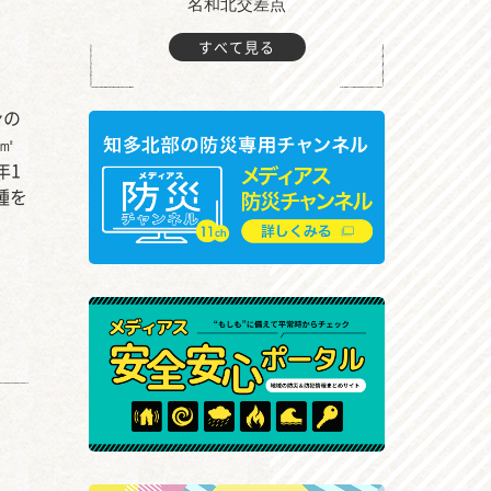
町付近
名和北交差点
すべて見る
ンの
㎡
年1
種を