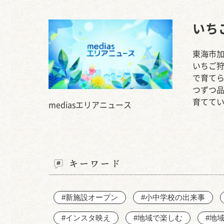
いち
東海市加
いちご狩
で育てら
つずつ品
育てて
mediasエリアニュース
キーワード
#新施設オープン
#小中学校の出来事
#インスタ映え
#地域で楽しむ
#地