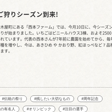
西知多産業道路 大田
ご狩りシーズン到来!
木屋町にある「西本ファーム」では、今月10日に、今シーズ
りが始まりました。いちごはビニールハウス3棟、およそ2500
れています。代表の西本さんが7年前に農園を始めてから、毎
種を増やし、今は、あきひめ や かおり野、紅ほっぺなど７品
います。
#伝統の祭り
#残したい大切なもの
#周年記念
域の有名人
#オリンピック
#注目の選手