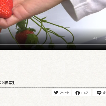
229回再生
ツイート
シェア
送