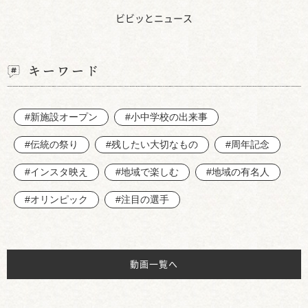
ビビッとニュース
キーワード
#新施設オープン
#小中学校の出来事
#伝統の祭り
#残したい大切なもの
#周年記念
#インスタ映え
#地域で楽しむ
#地域の有名人
#オリンピック
#注目の選手
動画一覧へ