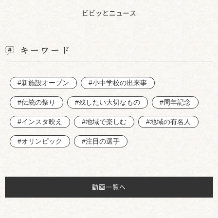
ビビッとニュース
キーワード
#新施設オープン
#小中学校の出来事
#伝統の祭り
#残したい大切なもの
#周年記念
#インスタ映え
#地域で楽しむ
#地域の有名人
#オリンピック
#注目の選手
動画一覧へ