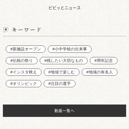
ビビッとニュース
キーワード
#新施設オープン
#小中学校の出来事
#伝統の祭り
#残したい大切なもの
#周年記念
#インスタ映え
#地域で楽しむ
#地域の有名人
#オリンピック
#注目の選手
動画一覧へ