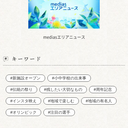
mediasエリアニュース
キーワード
#新施設オープン
#小中学校の出来事
#伝統の祭り
#残したい大切なもの
#周年記念
#インスタ映え
#地域で楽しむ
#地域の有名人
#オリンピック
#注目の選手