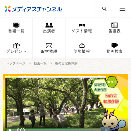
番組一覧
出演者
ゲスト情報
番組表
プレゼント
取材依頼
防災情報
動画検索
トップページ
動画一覧
梅の実収穫体験