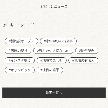
ビビッとニュース
キーワード
#新施設オープン
#小中学校の出来事
#伝統の祭り
#残したい大切なもの
#周年記念
#インスタ映え
#地域で楽しむ
#地域の有名人
#オリンピック
#注目の選手
動画一覧へ