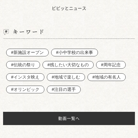
ビビッとニュース
キーワード
#新施設オープン
#小中学校の出来事
#伝統の祭り
#残したい大切なもの
#周年記念
#インスタ映え
#地域で楽しむ
#地域の有名人
#オリンピック
#注目の選手
動画一覧へ